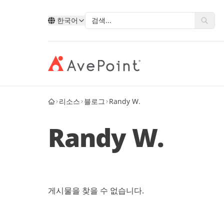
한국어
리소스
블로그
Randy W.
모던 스위트
복원력 
AvePoint를 통한 클라우드 서
유형별
Point 소개
기술별
산업별
데이터, 비즈니스 프로세스, 그리고 직
비즈니
비스 확장
Randy W.
원 경험을 혁신합니다.
합니다
계정 포털
Ave
AvePoint와 함께 새 솔루션을 개발하고
Microsoft
공공 부
Microsoft, Google 및 Salesforce에서 서
고객 사례
파트
Google
교육
비스 판매를 확장합니다.
AvePoint Confide
멀티- 
eBooks
안전한 메시징 솔루션
신뢰할
Salesforce
금융 서
파트
십
파트너 되기
로그인
게시물을 찾을 수 없습니다.
Fly SaaS
AvePo
에너지 
웨비나
효율적인 콘텐츠 마이그레이션
데이터
제조업
블로그
MaivenPoint
Opus 
 경력