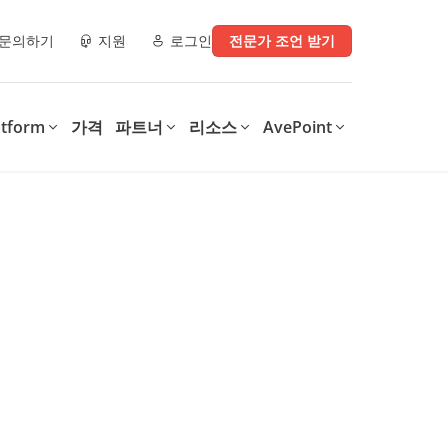
문의하기
지원
로그인
전문가 조언 받기
atform
가격
파트너
리소스
AvePoint
e)
파트너 리소스
디지털 업무 환경으로 전환
디지털 전환의 모든 단계를
운영에 지
지원
AvePoint는 SaaS 운영 최적화,
.
안전한 협업 지원, 다양한 기술
AvePoint의 Confidence
구매처
체크리스트
및 산업 전반의 디지털 전환 가
Platform은 조직이 디지털 업무
속화를 위한 맞춤형 솔루션을 제
환경을 지원하는 솔루션을 최적
파트너 데모 라이브러리
공합니다.
화하고 보호하여 비용을 절감하
는 동시에, 생산성을 향상시키고
이터, 보안 인사이
학습 & 인증
데이터 기반 인사이트를 제공합
니다.
0가지 정보 관리
MSP를 위한 4가지 Microsoft
int, 및
365 백업 체크리스트
Confidence