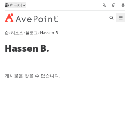
한국어
리소스
블로그
Hassen B.
솔루션
Hassen B.
Confidence Platform
가격
게시물을 찾을 수 없습니다.
파트너
리소스
AvePoint
데모 요청하기
전문가 조언 받기