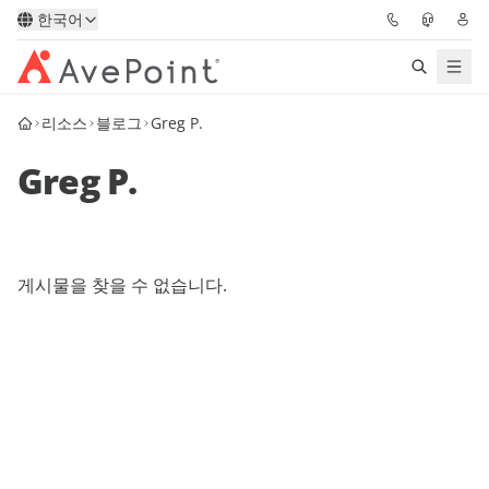
한국어
리소스
블로그
Greg P.
솔루션
Greg P.
Confidence Platform
가격
게시물을 찾을 수 없습니다.
파트너
리소스
AvePoint
데모 요청하기
전문가 조언 받기