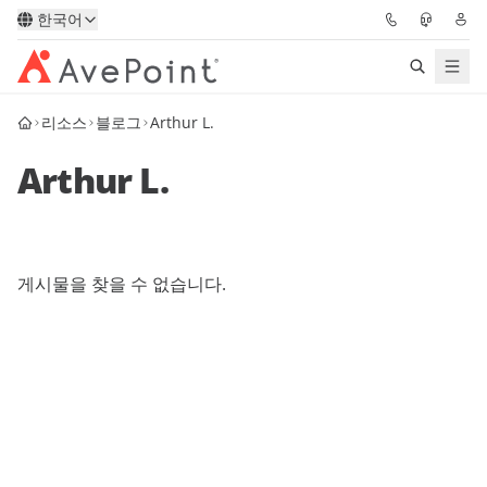
한국어
리소스
블로그
Arthur L.
솔루션
Arthur L.
Confidence Platform
가격
게시물을 찾을 수 없습니다.
파트너
리소스
AvePoint
데모 요청하기
전문가 조언 받기