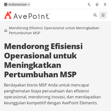
Indonesian
Mendorong Efisiensi Operasional untuk Meningkatkan
Solutions
Pertumbuhan MSP
Confidence Platform
Mendorong Efisiensi
Operasional untuk
Pricing
Meningkatkan
Partners
Pertumbuhan MSP
Resources
Berdayakan bisnis MSP Anda untuk mencapai
penghematan biaya perusahaan dan efisiensi
About
operasional, mendorong inovasi, dan mendapatkan
keunggulan kompetitif dengan AvePoint Elements.
Minta Demo
Get Expert Advice