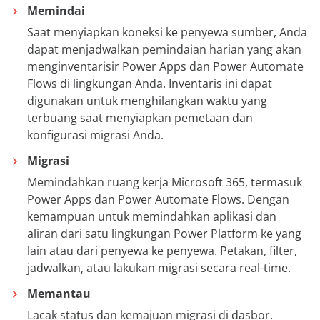
Memindai
Saat menyiapkan koneksi ke penyewa sumber, Anda
dapat menjadwalkan pemindaian harian yang akan
menginventarisir Power Apps dan Power Automate
Flows di lingkungan Anda. Inventaris ini dapat
digunakan untuk menghilangkan waktu yang
terbuang saat menyiapkan pemetaan dan
konfigurasi migrasi Anda.
Migrasi
Memindahkan ruang kerja Microsoft 365, termasuk
Power Apps dan Power Automate Flows. Dengan
kemampuan untuk memindahkan aplikasi dan
aliran dari satu lingkungan Power Platform ke yang
lain atau dari penyewa ke penyewa. Petakan, filter,
jadwalkan, atau lakukan migrasi secara real-time.
Memantau
Lacak status dan kemajuan migrasi di dasbor.