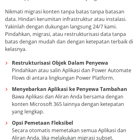
Nikmati migrasi konten tanpa batas tanpa batasan
data. Hindari kerumitan infrastruktur atau instalasi.
Yakinlah dengan dukungan langsung 24/7 kami.
Pindahkan, migrasi, atau restrukturisasi data tanpa
batas dengan mudah dan dengan ketepatan terbaik di
kelasnya.
Restrukturisasi Objek Dalam Penyewa
Pindahkan atau salin Aplikasi dan Power Automate
Flows di antara lingkungan Power Platform.
Menyebarkan Aplikasi ke Penyewa Tambahan
Bawa Aplikasi dan Aliran Anda bersama dengan
konten Microsoft 365 lainnya dengan ketepatan
yang lengkap.
Opsi Pemetaan Fleksibel
Secara otomatis memetakan semua Aplikasi dan
Aliran Anda. Jika melakukan migrasi subset,