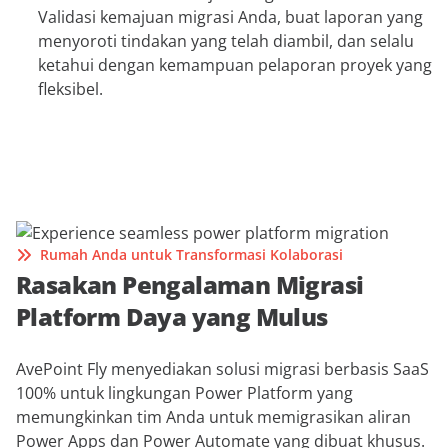
Validasi kemajuan migrasi Anda, buat laporan yang
menyoroti tindakan yang telah diambil, dan selalu
ketahui dengan kemampuan pelaporan proyek yang
fleksibel.
Rumah Anda untuk Transformasi Kolaborasi
Rasakan Pengalaman Migrasi
Platform Daya yang Mulus
AvePoint Fly menyediakan solusi migrasi berbasis SaaS
100% untuk lingkungan Power Platform yang
memungkinkan tim Anda untuk memigrasikan aliran
Power Apps dan Power Automate yang dibuat khusus.