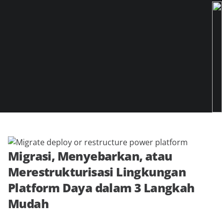
Migrasi, Menyebarkan, atau
Merestrukturisasi Lingkungan
Platform Daya dalam 3 Langkah
Mudah