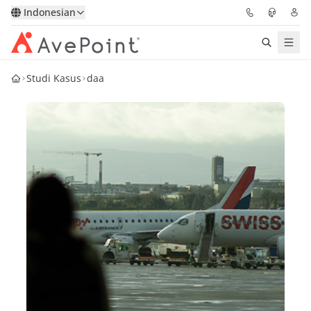
Indonesian
Studi Kasus
daa
Solutions
Confidence Platform
Pricing
Partners
Resources
About
Minta Demo
Get Expert Advice