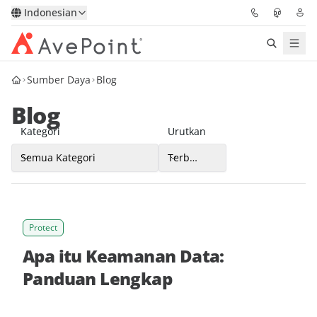
Indonesian
Sumber Daya
Blog
Solutions
Blog
Confidence Platform
Kategori
Urutkan
Pricing
Semua Kategori
Terbaru
Partners
Ur
Kategori
Protect
Resources
Apa itu Keamanan Data:
About
Panduan Lengkap
Minta Demo
Get Expert Advice