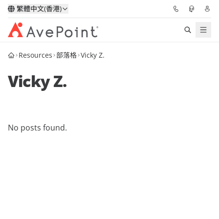
繁體中文(香港)
Resources
部落格
Vicky Z.
解決方案
Vicky Z.
信心協作平台
定價
No posts found.
合作夥伴
資源
關於我們
申請演示
獲取專家建議