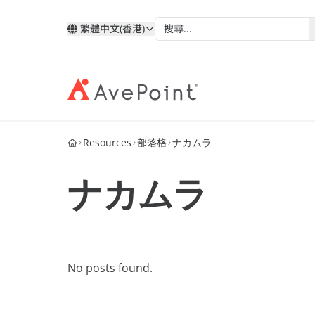
繁體中文(香港)
Resources
部落格
ナカムラ
現代化套件
弹性
與 AvePoint 攜手拓展雲端服
分類
類
依技術分類
按產業
改善您的資料、業務流程和員工體驗
確保業
務
ナカムラ
我的帳戶
合作
透過 AvePoint，在 Microsoft、Google 和
Microsoft 365
教育
歷史
Salesforce 平台上開發新解決方案，實現
案例分析
合作
Google
醫療與
服務銷售成長。
階層
AvePoint Confide
Multi
電子書
安全訊息解決方案
可靠的
Salesforce
金融服
成為合作夥伴
登入
No posts found.
MaivenPoint
AvePo
能源與
網路研討會
智慧的學習與考試體驗
保存和
機會
製造業
市场活动
AvePoint tyGraph
人關係