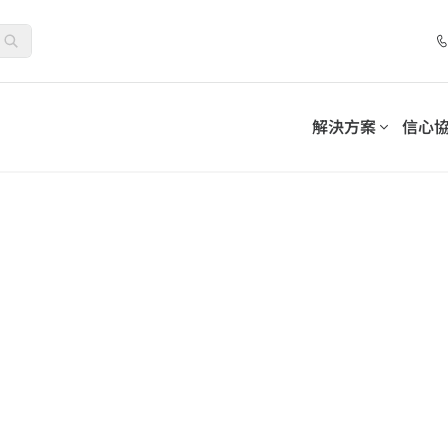
解決方案
信心
套件
控制套件
合作夥伴計劃
解決方案
分類
依需求分類
務連續性並滿足合規義務
採用可持續的模式來管理和
位化工作場所
清單
網路研討會
夥伴
託管服務提供者
人工智慧與機器學習
夥伴優勢
加值經銷商
生命科學
促進員工參與和採用
-SaaS Cloud Backup
AvePoint EnPower
資料保護
強大的存取管理
務
保障業務連續性的資料安全保護
系統整合商
7 步驟最佳化 Microsoft 365
How AvePoint Acc
int Opus
Cense
公用事業
資訊生命週期管理
Distributors
管理數據
提供對 Microsoft 雲端
Copilot 部署：聚焦資料安全、
the Implementati
數位化工作場所支持
制
治理與採用，實現永續、大規模
Enterprise AI Copi