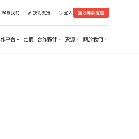
聯繫我們
技術支援
登入
獲取專家建議
協作平台
定價
合作夥伴
資源
關於我們
合作夥伴資源
實現數位化工作場所轉型
支持您數位轉型的每個階段
營運您的數
AvePoint 提供可客製化的解決
AvePoint 信心協作平台可協助
指南
方案，以優化 SaaS 營運、實現
企業優化和保護數位化工作場
購買管道
安全協作並加速跨技術和產業的
所，降低成本，提高生產力，並
數位轉型。
實現基於數據驅動的洞察分析。
示範庫
培訓與認證
探索我們的信心協
作平台
elerates
Microsoft 365 Copilot：安全採
授權的更好洞察和控
on of
用人工智慧的逐步指南
lot for