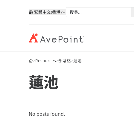
繁體中文(香港)
Resources
部落格
蓮池
現代化套件
弹性
與 AvePoint 攜手拓展雲端服
分類
類
依技術分類
按產業
改善您的資料、業務流程和員工體驗
確保業
務
蓮池
我的帳戶
合作
透過 AvePoint，在 Microsoft、Google 和
Microsoft 365
教育
歷史
Salesforce 平台上開發新解決方案，實現
案例分析
合作
Google
醫療與
服務銷售成長。
階層
AvePoint Confide
Multi
電子書
安全訊息解決方案
可靠的
Salesforce
金融服
成為合作夥伴
登入
No posts found.
MaivenPoint
AvePo
能源與
網路研討會
智慧的學習與考試體驗
保存和
機會
製造業
市场活动
AvePoint tyGraph
人關係