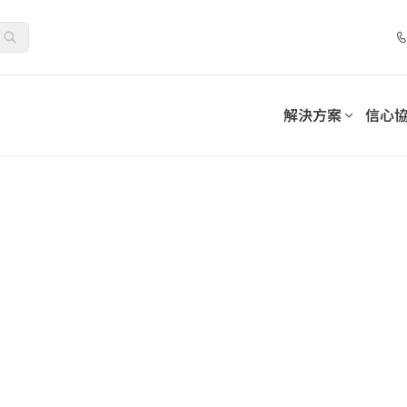
解決方案
信心
套件
控制套件
合作夥伴計劃
解決方案
分類
依需求分類
務連續性並滿足合規義務
採用可持續的模式來管理和
位化工作場所
清單
網路研討會
夥伴
託管服務提供者
人工智慧與機器學習
夥伴優勢
加值經銷商
生命科學
促進員工參與和採用
-SaaS Cloud Backup
AvePoint EnPower
資料保護
強大的存取管理
務
保障業務連續性的資料安全保護
系統整合商
7 步驟最佳化 Microsoft 365
How AvePoint Acc
int Opus
Cense
公用事業
資訊生命週期管理
Distributors
管理數據
提供對 Microsoft 雲端
Copilot 部署：聚焦資料安全、
the Implementati
數位化工作場所支持
制
治理與採用，實現永續、大規模
Enterprise AI Copi