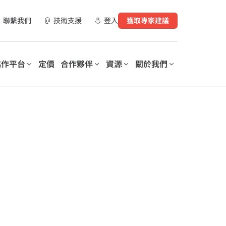
聯繫我們
技術支援
登入
獲取專家建議
協作平台
定價
合作夥伴
資源
關於我們
合作夥伴資源
實現數位化工作場所轉型
支持您數位轉型的每個階段
營運您的數
AvePoint 提供可客製化的解決
AvePoint 信心協作平台可協助
指南
方案，以優化 SaaS 營運、實現
企業優化和保護數位化工作場
購買管道
安全協作並加速跨技術和產業的
所，降低成本，提高生產力，並
數位轉型。
實現基於數據驅動的洞察分析。
示範庫
培訓與認證
探索我們的信心協
作平台
elerates
Microsoft 365 Copilot：安全採
授權的更好洞察和控
on of
用人工智慧的逐步指南
lot for