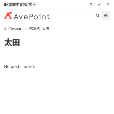
繁體中文(香港)
Resources
部落格
太田
解決方案
太田
信心協作平台
定價
No posts found.
合作夥伴
資源
關於我們
申請演示
獲取專家建議