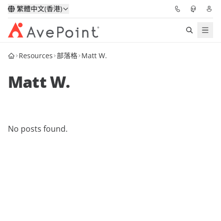
繁體中文(香港)
Resources
部落格
Matt W.
解決方案
Matt W.
信心協作平台
定價
No posts found.
合作夥伴
資源
關於我們
申請演示
獲取專家建議