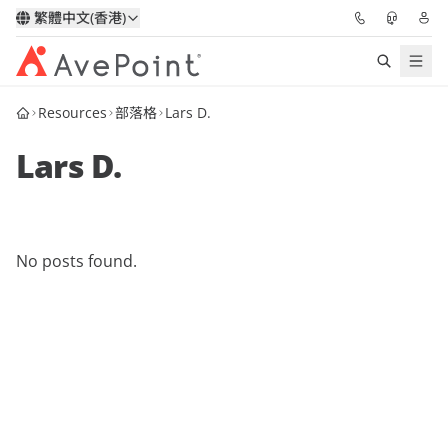
繁體中文(香港)
Resources
部落格
Lars D.
解決方案
Lars D.
信心協作平台
定價
No posts found.
合作夥伴
資源
關於我們
申請演示
獲取專家建議