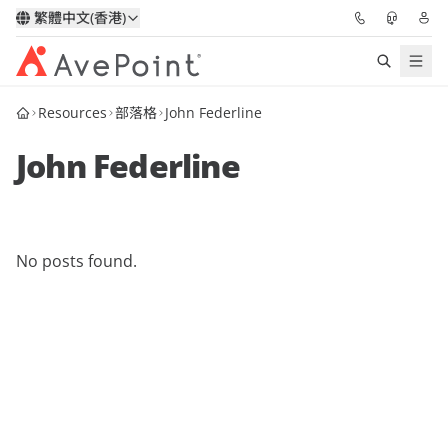
繁體中文(香港)
Resources
部落格
John Federline
解決方案
John Federline
信心協作平台
定價
No posts found.
合作夥伴
資源
關於我們
申請演示
獲取專家建議