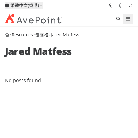
繁體中文(香港)
Resources
部落格
Jared Matfess
解決方案
Jared Matfess
信心協作平台
定價
No posts found.
合作夥伴
資源
關於我們
申請演示
獲取專家建議