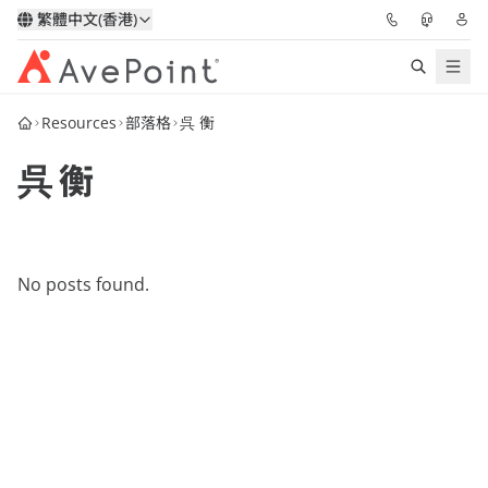
繁體中文(香港)
Resources
部落格
呉 衡
解決方案
呉 衡
信心協作平台
定價
No posts found.
合作夥伴
資源
關於我們
申請演示
獲取專家建議