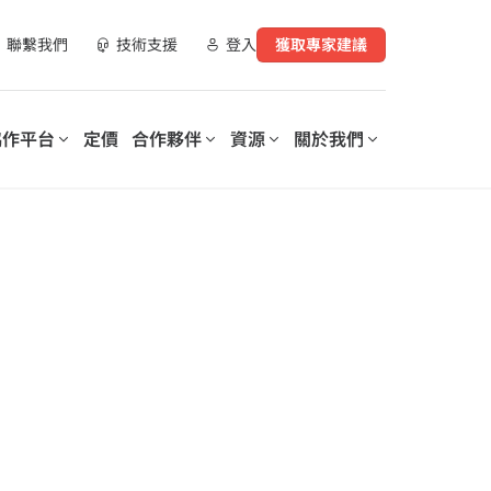
聯繫我們
技術支援
登入
獲取專家建議
協作平台
定價
合作夥伴
資源
關於我們
合作夥伴資源
實現數位化工作場所轉型
支持您數位轉型的每個階段
營運您的數
AvePoint 提供可客製化的解決
AvePoint 信心協作平台可協助
指南
方案，以優化 SaaS 營運、實現
企業優化和保護數位化工作場
購買管道
安全協作並加速跨技術和產業的
所，降低成本，提高生產力，並
數位轉型。
實現基於數據驅動的洞察分析。
示範庫
培訓與認證
探索我們的信心協
作平台
elerates
Microsoft 365 Copilot：安全採
授權的更好洞察和控
on of
用人工智慧的逐步指南
lot for