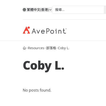
繁體中文(香港)
Resources
部落格
Coby L.
現代化套件
弹性
與 AvePoint 攜手拓展雲端服
分類
類
依技術分類
按產業
改善您的資料、業務流程和員工體驗
確保業
務
Coby L.
我的帳戶
合作
透過 AvePoint，在 Microsoft、Google 和
Microsoft 365
教育
歷史
Salesforce 平台上開發新解決方案，實現
案例分析
合作
Google
醫療與
服務銷售成長。
階層
AvePoint Confide
Multi
電子書
安全訊息解決方案
可靠的
Salesforce
金融服
成為合作夥伴
登入
No posts found.
MaivenPoint
AvePo
能源與
網路研討會
智慧的學習與考試體驗
保存和
機會
製造業
市场活动
AvePoint tyGraph
人關係