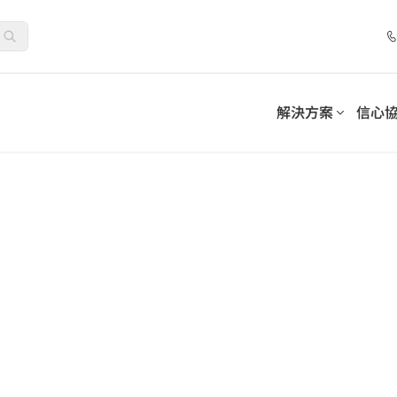
解決方案
信心
套件
控制套件
合作夥伴計劃
解決方案
分類
依需求分類
務連續性並滿足合規義務
採用可持續的模式來管理和
位化工作場所
清單
網路研討會
夥伴
託管服務提供者
人工智慧與機器學習
夥伴優勢
加值經銷商
生命科學
促進員工參與和採用
-SaaS Cloud Backup
AvePoint EnPower
資料保護
強大的存取管理
務
保障業務連續性的資料安全保護
系統整合商
7 步驟最佳化 Microsoft 365
How AvePoint Acc
int Opus
Cense
公用事業
資訊生命週期管理
Distributors
管理數據
提供對 Microsoft 雲端
Copilot 部署：聚焦資料安全、
the Implementati
數位化工作場所支持
制
治理與採用，實現永續、大規模
Enterprise AI Copi