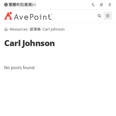
繁體中文(香港)
Resources
部落格
Carl Johnson
解決方案
Carl Johnson
信心協作平台
定價
No posts found.
合作夥伴
資源
關於我們
申請演示
獲取專家建議