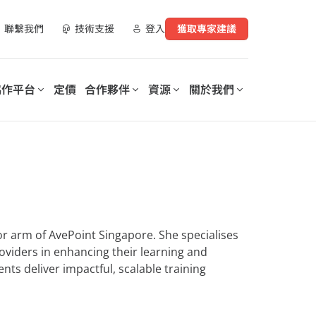
聯繫我們
技術支援
登入
獲取專家建議
協作平台
定價
合作夥伴
資源
關於我們
合作夥伴資源
實現數位化工作場所轉型
支持您數位轉型的每個階段
營運您的數
AvePoint 提供可客製化的解決
AvePoint 信心協作平台可協助
指南
方案，以優化 SaaS 營運、實現
企業優化和保護數位化工作場
購買管道
安全協作並加速跨技術和產業的
所，降低成本，提高生產力，並
數位轉型。
實現基於數據驅動的洞察分析。
示範庫
or arm of AvePoint Singapore. She specialises
培訓與認證
探索我們的信心協
roviders in enhancing their learning and
作平台
nts deliver impactful, scalable training
elerates
Microsoft 365 Copilot：安全採
授權的更好洞察和控
on of
用人工智慧的逐步指南
lot for