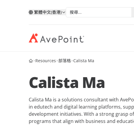
繁體中文(香港)
Resources
部落格
Calista Ma
現代化套件
弹性
與 AvePoint 攜手拓展雲端服
分類
類
依技術分類
按產業
改善您的資料、業務流程和員工體驗
確保業
務
Calista Ma
我的帳戶
合作
透過 AvePoint，在 Microsoft、Google 和
Microsoft 365
教育
歷史
Salesforce 平台上開發新解決方案，實現
案例分析
合作
Google
醫療與
服務銷售成長。
階層
AvePoint Confide
Multi
Calista Ma is a solutions consultant with AveP
電子書
安全訊息解決方案
可靠的
Salesforce
金融服
in edutech and digital learning platforms, supp
成為合作夥伴
登入
development initiatives. With a strong grasp of
MaivenPoint
AvePo
能源與
網路研討會
智慧的學習與考試體驗
保存和
機會
programs that align with business and educati
製造業
市场活动
AvePoint tyGraph
人關係