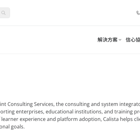
解決方案
信心
套件
控制套件
合作夥伴計劃
解決方案
分類
依需求分類
務連續性並滿足合規義務
採用可持續的模式來管理和
位化工作場所
清單
網路研討會
夥伴
託管服務提供者
人工智慧基礎準備
夥伴優勢
加值經銷商
生命科學
代理式人工智慧治理
-SaaS Cloud Backup
AvePoint EnPower
oint Consulting Services, the consulting and system integrat
資料保護
強大的存取管理
務
雲端投資報酬率與優化
系統整合商
orting enterprises, educational institutions, and training p
 learner experience and platform adoption, Calista helps clie
7 步驟最佳化 Microsoft 365
How AvePoint Acc
int Opus
Cense
公用事業
資安態勢管理
Distributors
管理數據
提供對 Microsoft 雲端
onal goals.
Copilot 部署：聚焦資料安全、
the Implementati
勒索軟體防護與災難復原
制
治理與採用，實現永續、大規模
Enterprise AI Copi