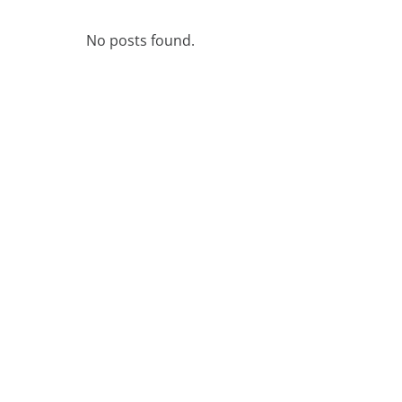
進階分析工具
專業服
部落格
中心
No posts found.
零售業
分析報告
產品手冊