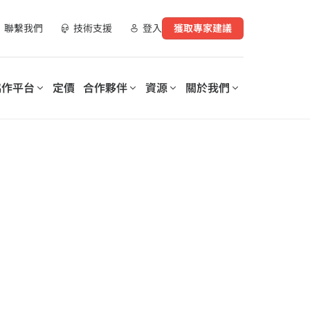
聯繫我們
技術支援
登入
獲取專家建議
協作平台
定價
合作夥伴
資源
關於我們
合作夥伴資源
實現數位化工作場所轉型
支持您數位轉型的每個階段
營運您的數
AvePoint 提供可客製化的解決
AvePoint 信心協作平台可協助
指南
方案，以優化 SaaS 營運、實現
企業優化和保護數位化工作場
購買管道
安全協作並加速跨技術和產業的
所，降低成本，提高生產力，並
數位轉型。
實現基於數據驅動的洞察分析。
示範庫
培訓與認證
探索我們的信心協
作平台
elerates
Microsoft 365 Copilot：安全採
授權的更好洞察和控
on of
用人工智慧的逐步指南
lot for