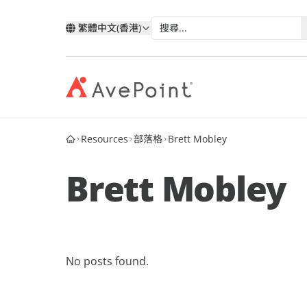
繁體中文(香港)
Resources
部落格
Brett Mobley
現代化套件
弹性
與 AvePoint 攜手拓展雲端服
分類
類
依技術分類
按產業
改善您的資料、業務流程和員工體驗
確保業
務
Brett Mobley
我的帳戶
合作
透過 AvePoint，在 Microsoft、Google 和
Microsoft 365
教育
歷史
Salesforce 平台上開發新解決方案，實現
案例分析
合作
Google
醫療與
服務銷售成長。
階層
AvePoint Confide
Multi
電子書
安全訊息解決方案
可靠的
Salesforce
金融服
成為合作夥伴
登入
No posts found.
MaivenPoint
AvePo
能源與
網路研討會
智慧的學習與考試體驗
保存和
機會
製造業
市场活动
AvePoint tyGraph
人關係