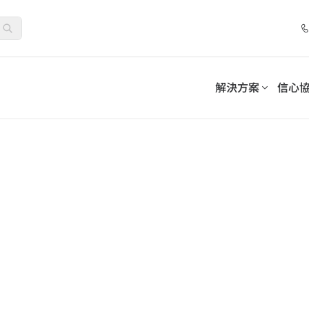
解決方案
信心
套件
控制套件
合作夥伴計劃
解決方案
分類
依需求分類
務連續性並滿足合規義務
採用可持續的模式來管理和
位化工作場所
清單
網路研討會
夥伴
託管服務提供者
人工智慧與機器學習
夥伴優勢
加值經銷商
生命科學
促進員工參與和採用
-SaaS Cloud Backup
AvePoint EnPower
資料保護
強大的存取管理
務
保障業務連續性的資料安全保護
系統整合商
7 步驟最佳化 Microsoft 365
How AvePoint Acc
int Opus
Cense
公用事業
資訊生命週期管理
Distributors
管理數據
提供對 Microsoft 雲端
Copilot 部署：聚焦資料安全、
the Implementati
數位化工作場所支持
制
治理與採用，實現永續、大規模
Enterprise AI Copi