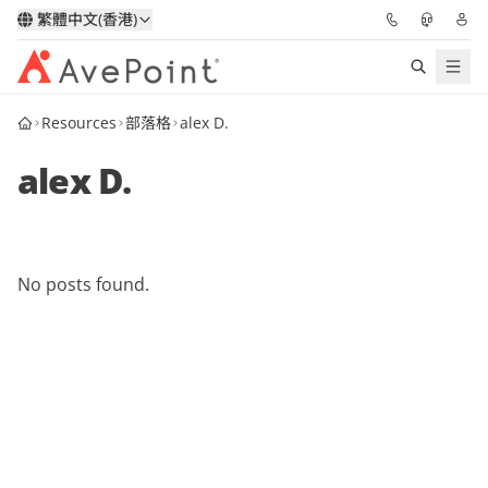
繁體中文(香港)
Resources
部落格
alex D.
解決方案
alex D.
信心協作平台
定價
No posts found.
合作夥伴
資源
關於我們
申請演示
獲取專家建議