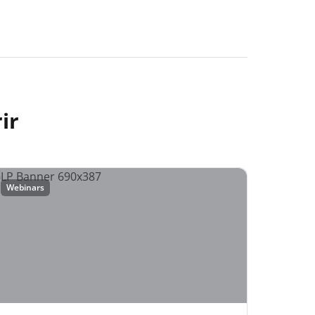
ir
Webinars