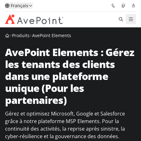
Français
Produits
AvePoint Elements
Solutions
AvePoint Elements : Gérez
Confidence Platform
les tenants des clients
Tarification
dans une plateforme
unique (Pour les
Partenaires
partenaires)
Ressources
Gérez et optimisez Microsoft, Google et Salesforce
À Propos
grâce à notre plateforme MSP Elements. Pour la
continuité des activités, la reprise après sinistre, la
cyber-résilience et la gouvernance des données.
Demander une
Obtenez l’avis d’un