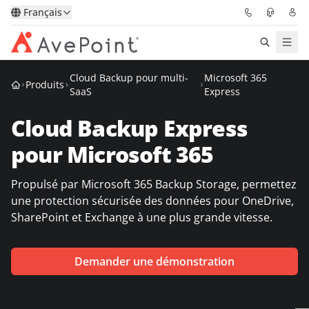
Français
Cloud Backup pour multi-
Microsoft 365
Solutions
Produits
SaaS
Express
Confidence Platform
Cloud Backup Express
pour Microsoft 365
Tarification
Propulsé par Microsoft 365 Backup Storage, permettez
Partenaires
une protection sécurisée des données pour OneDrive,
SharePoint et Exchange à une plus grande vitesse.
Ressources
Demander une démonstration
À Propos
Demander une
Obtenez l’avis d’un