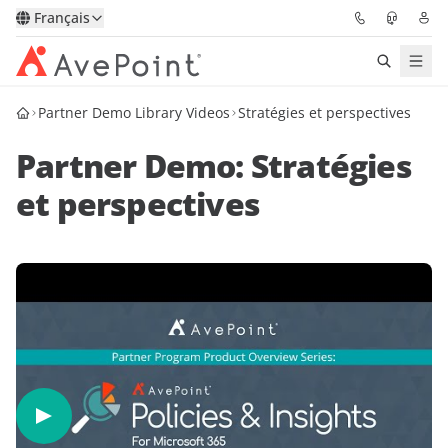
Français
Partner Demo Library Videos
Stratégies et perspectives
Solutions
Partner Demo: Stratégies
Confidence Platform
et perspectives
Tarification
Partenaires
Ressources
À Propos
Demander une
Obtenez l’avis d’un