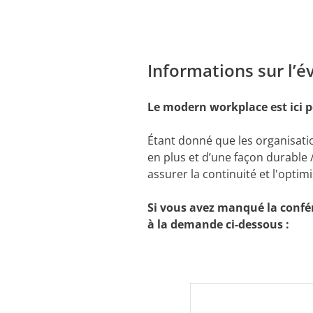
Apprentissage sans limites
Blogs
AvePoint tyGraph
Evènements
Outil d'analyse avancée
vec les investisseurs
Informations sur l’
Rapports d'analyses
ess
Brochures produits
Le modern workplace est ici 
nous
#shifthappens
Étant donné que les organisati
en plus et d’une façon durable
assurer la continuité et l'optimi
Si v
ous avez manqué la confé
à la demande ci-dessous :