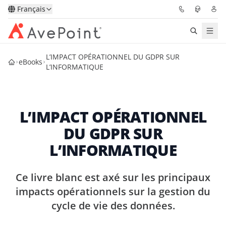
Français
L’IMPACT OPÉRATIONNEL DU GDPR SUR
Solutions
eBooks
L’INFORMATIQUE
Confidence Platform
L’IMPACT OPÉRATIONNEL
Tarification
DU GDPR SUR
Partenaires
L’INFORMATIQUE
Ressources
Ce livre blanc est axé sur les principaux
impacts opérationnels sur la gestion du
À Propos
cycle de vie des données.
Demander une
Obtenez l’avis d’un