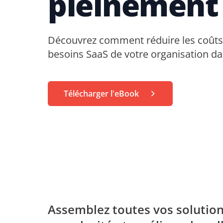
pleinement 
Apprentissage sans limites
Blogs
AvePoint tyGraph
Evènements
Outil d'analyse avancée
Découvrez comment réduire les coûts 
vec les investisseurs
Rapports d'analyses
besoins SaaS de votre organisation da
ess
Brochures produits
nous
#shifthappens
Télécharger l'eBook
Assemblez toutes vos solutions