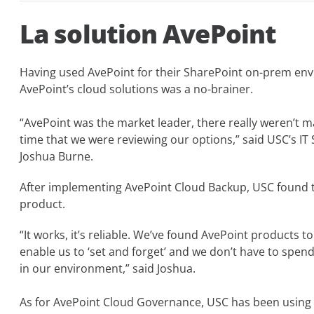
La solution AvePoint
Having used AvePoint for their SharePoint on-prem en
AvePoint’s cloud solutions was a no-brainer.
“AvePoint was the market leader, there really weren’t 
time that we were reviewing our options,” said USC’s IT
Joshua Burne.
After implementing AvePoint Cloud Backup, USC found th
product.
“It works, it’s reliable. We’ve found AvePoint products t
enable us to ‘set and forget’ and we don’t have to spen
in our environment,” said Joshua.
As for AvePoint Cloud Governance, USC has been using it