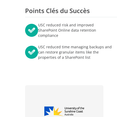
Apprentissage sans limites
Blogs
Points Clés du Succès
AvePoint tyGraph
Evènements
Outil d'analyse avancée
vec les investisseurs
USC reduced risk and improved
Rapports d'analyses
SharePoint Online data retention
ess
compliance
Brochures produits
nous
USC reduced time managing backups and
#shifthappens
can restore granular items like the
properties of a SharePoint list