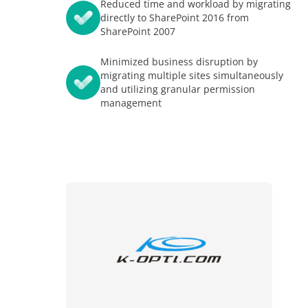
Reduced time and workload by migrating
Apprentissage sans limites
Blogs
directly to SharePoint 2016 from
AvePoint tyGraph
SharePoint 2007
Evènements
Outil d'analyse avancée
vec les investisseurs
Minimized business disruption by
Rapports d'analyses
migrating multiple sites simultaneously
ess
and utilizing granular permission
Brochures produits
management
nous
#shifthappens