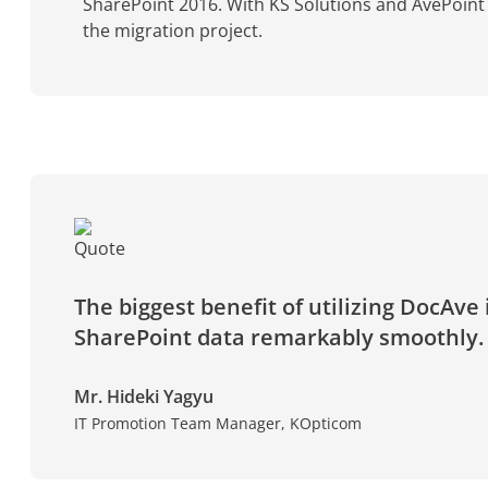
SharePoint 2016. With KS Solutions and AvePoint
the migration project.
The biggest benefit of utilizing DocAve
SharePoint data remarkably smoothly.
Mr. Hideki Yagyu
IT Promotion Team Manager, KOpticom