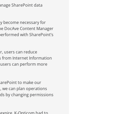
manage SharePoint data
ay become necessary for
 The DocAve Content Manager
 performed with SharePoint’s
er, users can reduce
s from Internet Information
lt, users can perform more
harePoint to make our
, we can plan operations
ds by changing permissions
expire, K-Opticom had to