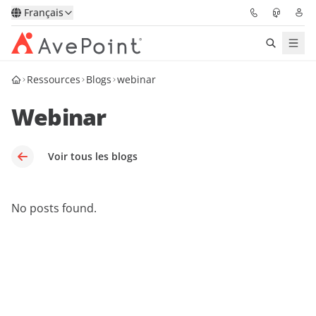
Français
Ressources
Blogs
webinar
Solutions
Webinar
Confidence Platform
Tarification
Voir tous les blogs
Partenaires
No posts found.
Ressources
À Propos
Demander une
Obtenez l’avis d’un