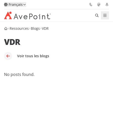
Français
Ressources
Blogs
VDR
Solutions
VDR
Confidence Platform
Tarification
Voir tous les blogs
Partenaires
No posts found.
Ressources
À Propos
Demander une
Obtenez l’avis d’un