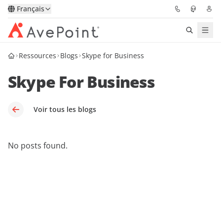
Français
Ressources
Blogs
Skype for Business
Solutions
Skype For Business
Confidence Platform
Tarification
Voir tous les blogs
Partenaires
No posts found.
Ressources
À Propos
Demander une
Obtenez l’avis d’un