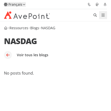
Français
Ressources
Blogs
NASDAG
Solutions
NASDAG
Confidence Platform
Tarification
Voir tous les blogs
Partenaires
No posts found.
Ressources
À Propos
Demander une
Obtenez l’avis d’un