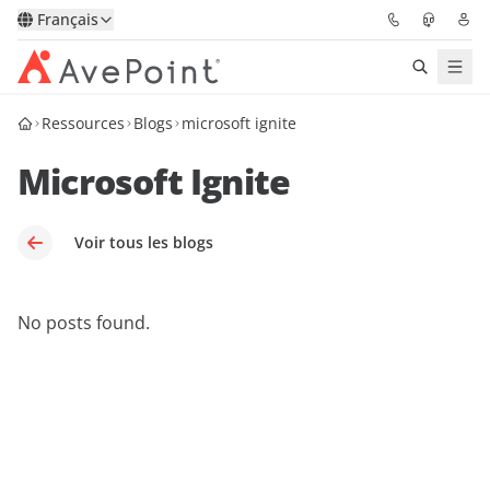
Français
Ressources
Blogs
microsoft ignite
Solutions
Microsoft Ignite
Confidence Platform
Tarification
Voir tous les blogs
Partenaires
No posts found.
Ressources
À Propos
Demander une
Obtenez l’avis d’un