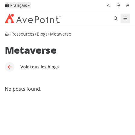
Français
Ressources
Blogs
Metaverse
Solutions
Metaverse
Confidence Platform
Tarification
Voir tous les blogs
Partenaires
No posts found.
Ressources
À Propos
Demander une
Obtenez l’avis d’un