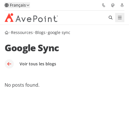
Français
Ressources
Blogs
google sync
Solutions
Google Sync
Confidence Platform
Tarification
Voir tous les blogs
Partenaires
No posts found.
Ressources
À Propos
Demander une
Obtenez l’avis d’un