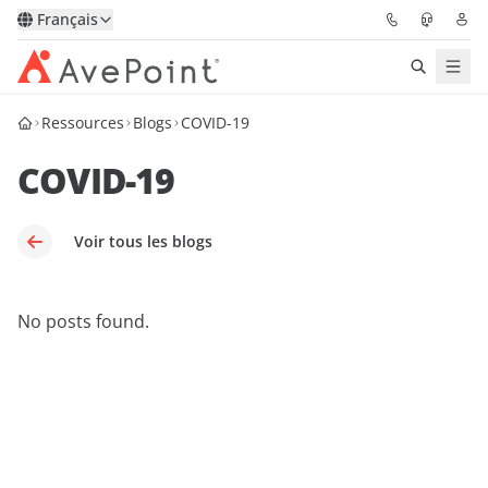
Français
Ressources
Blogs
COVID-19
Solutions
COVID-19
Confidence Platform
Tarification
Voir tous les blogs
Partenaires
No posts found.
Ressources
À Propos
Demander une
Obtenez l’avis d’un