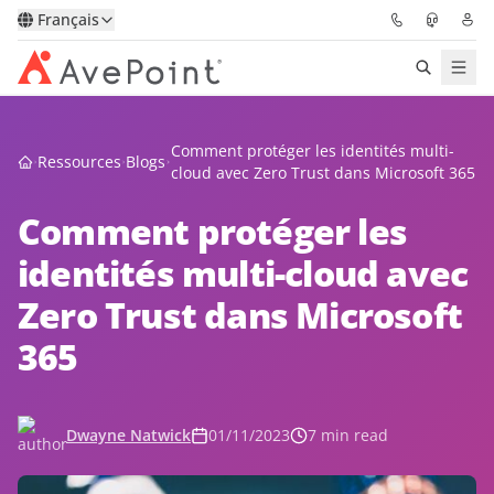
Français
Solutions
Comment protéger les identités multi-
Ressources
Blogs
cloud avec Zero Trust dans Microsoft 365
Confidence Platform
Comment protéger les
Tarification
identités multi-cloud avec
Zero Trust dans Microsoft
Partenaires
365
Ressources
À Propos
Dwayne Natwick
01/11/2023
7 min read
Demander une
Obtenez l’avis d’un