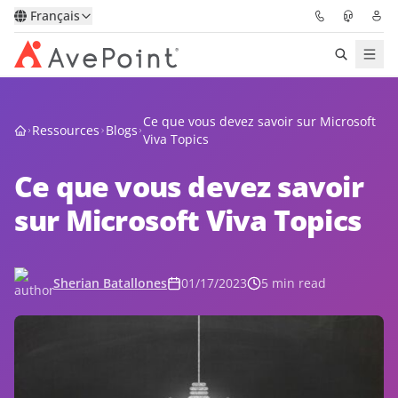
Français
Solutions
Ce que vous devez savoir sur Microsoft
Ressources
Blogs
Viva Topics
Confidence Platform
Ce que vous devez savoir
Tarification
sur Microsoft Viva Topics
Partenaires
Sherian Batallones
01/17/2023
5 min read
Ressources
À Propos
Demander une
Obtenez l’avis d’un