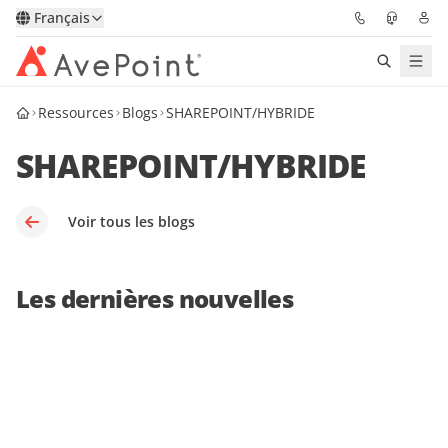
Français
Ressources
Blogs
SHAREPOINT/HYBRIDE
Solutions
SHAREPOINT/HYBRIDE
Confidence Platform
Tarification
Voir tous les blogs
Partenaires
Les dernières nouvelles
Ressources
À Propos
Demander une
Obtenez l’avis d’un