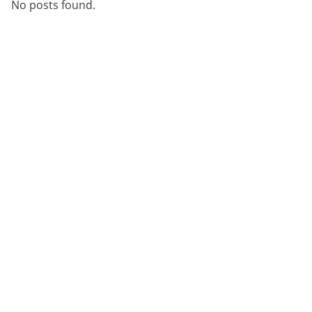
No posts found.
démonstration
expert