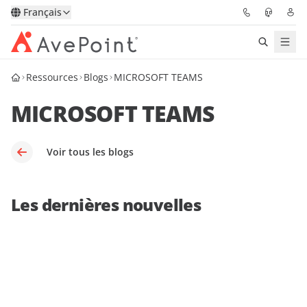
Français
Ressources
Blogs
MICROSOFT TEAMS
Solutions
MICROSOFT TEAMS
Confidence Platform
Tarification
Voir tous les blogs
Partenaires
Les dernières nouvelles
Ressources
À Propos
Demander une
Obtenez l’avis d’un