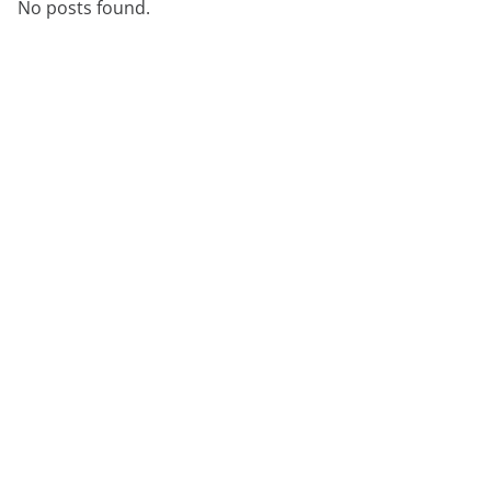
No posts found.
démonstration
expert