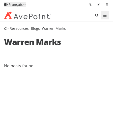
Français
Ressources
Blogs
Warren Marks
Solutions
Warren Marks
Confidence Platform
Tarification
No posts found.
Partenaires
Ressources
À Propos
Demander une
Obtenez l’avis d’un