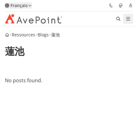
Français
Ressources
Blogs
蓮池
Solutions
蓮池
Confidence Platform
Tarification
No posts found.
Partenaires
Ressources
À Propos
Demander une
Obtenez l’avis d’un