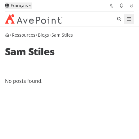
Français
Ressources
Blogs
Sam Stiles
Solutions
Sam Stiles
Confidence Platform
Tarification
No posts found.
Partenaires
Ressources
À Propos
Demander une
Obtenez l’avis d’un