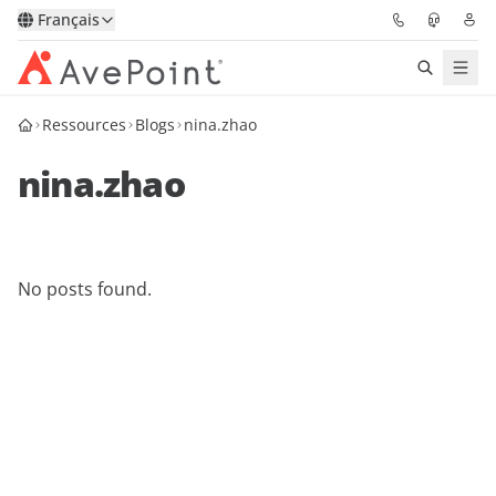
Français
Ressources
Blogs
nina.zhao
Solutions
nina.zhao
Confidence Platform
Tarification
No posts found.
Partenaires
Ressources
À Propos
Demander une
Obtenez l’avis d’un