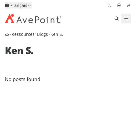
Français
Ressources
Blogs
Ken S.
Solutions
Ken S.
Confidence Platform
Tarification
No posts found.
Partenaires
Ressources
À Propos
Demander une
Obtenez l’avis d’un