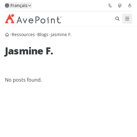
Français
Ressources
Blogs
Jasmine F.
Solutions
Jasmine F.
Confidence Platform
Tarification
No posts found.
Partenaires
Ressources
À Propos
Demander une
Obtenez l’avis d’un