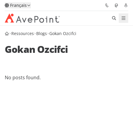
Français
Ressources
Blogs
Gokan Ozcifci
Solutions
Gokan Ozcifci
Confidence Platform
Tarification
No posts found.
Partenaires
Ressources
À Propos
Demander une
Obtenez l’avis d’un